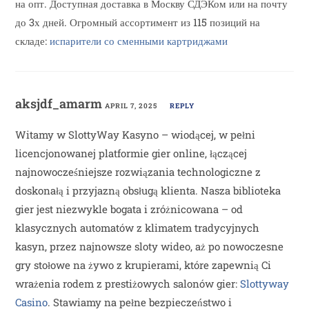
на опт. Доступная доставка в Москву СДЭКом или на почту
до 3х дней. Огромный ассортимент из 115 позиций на
складе:
испарители со сменными картриджами
aksjdf_amarm
APRIL 7, 2025
REPLY
Witamy w SlottyWay Kasyno – wiodącej, w pełni
licencjonowanej platformie gier online, łączącej
najnowocześniejsze rozwiązania technologiczne z
doskonałą i przyjazną obsługą klienta. Nasza biblioteka
gier jest niezwykle bogata i zróżnicowana – od
klasycznych automatów z klimatem tradycyjnych
kasyn, przez najnowsze sloty wideo, aż po nowoczesne
gry stołowe na żywo z krupierami, które zapewnią Ci
wrażenia rodem z prestiżowych salonów gier:
Slottyway
Casino
. Stawiamy na pełne bezpieczeństwo i