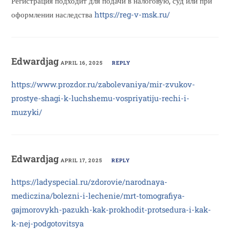
Регистрация подходит для подачи в налоговую, суд или при
оформлении наследства
https://reg-v-msk.ru/
Edwardjag
APRIL 16, 2025
REPLY
https://www.prozdor.ru/zabolevaniya/mir-zvukov-
prostye-shagi-k-luchshemu-vospriyatiju-rechi-i-
muzyki/
Edwardjag
APRIL 17, 2025
REPLY
https://ladyspecial.ru/zdorovie/narodnaya-
mediczina/bolezni-i-lechenie/mrt-tomografiya-
gajmorovykh-pazukh-kak-prokhodit-protsedura-i-kak-
k-nej-podgotovitsya