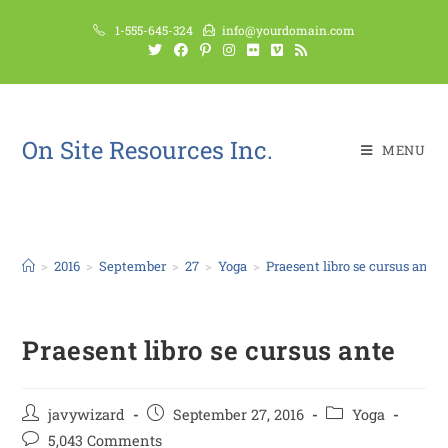
1-555-645-324
info@yourdomain.com
On Site Resources Inc.
MENU
Blog
>
2016
>
September
>
27
>
Yoga
>
Praesent libro se cursus ante
Praesent libro se cursus ante
javywizard
September 27, 2016
Yoga
5,043 Comments