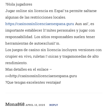
?Hola jugadores
Jugar online sin licencia en EspaГ±a permite saltarse
algunas de las restricciones locales.
https://casinossinlicenciaenespana.guru
Aun asГ­, es
importante establecer lГ­mites personales y jugar con
responsabilidad. Los sitios responsables suelen tener
herramientas de autoexclusiГіn.
Los juegos de casino sin licencia incluyen versiones con
crupier en vivo, ruletas Гєnicas y tragamonedas de alto
rendimiento.
Mas detalles en el enlace –
п»їhttp://casinossinlicenciaenespana.guru
?Que tengas excelentes ventajas!
Mona868
APRIL 13, 2025
REPLY